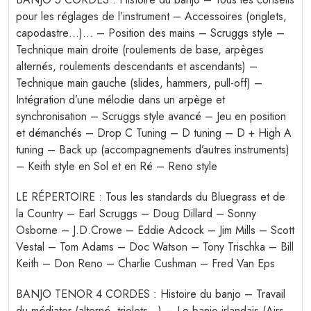
pour les réglages de l’instrument – Accessoires (onglets,
capodastre…)… – Position des mains – Scruggs style –
Technique main droite (roulements de base, arpèges
alternés, roulements descendants et ascendants) –
Technique main gauche (slides, hammers, pull-off) –
Intégration d’une mélodie dans un arpège et
synchronisation – Scruggs style avancé – Jeu en position
et démanchés – Drop C Tuning – D tuning – D + High A
tuning – Back up (accompagnements d’autres instruments)
– Keith style en Sol et en Ré – Reno style
LE RÉPERTOIRE : Tous les standards du Bluegrass et de
la Country – Earl Scruggs – Doug Dillard – Sonny
Osborne – J.D.Crowe – Eddie Adcock – Jim Mills – Scott
Vestal – Tom Adams – Doc Watson – Tony Trischka – Bill
Keith – Don Reno – Charlie Cushman – Fred Van Eps
BANJO TENOR 4 CORDES : Histoire du banjo – Travail
du médiator (alterné, triolets…) – Le banjo irlandais (Airs,