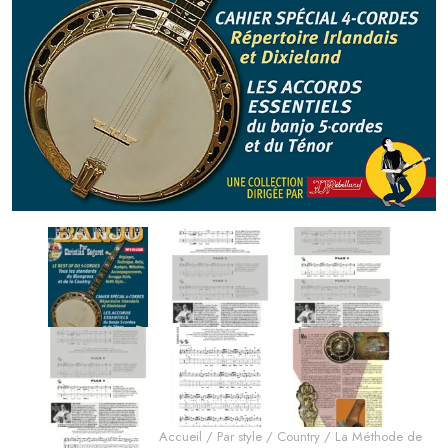
Accueil
/
Par style
/
Country
/ La Méthode de