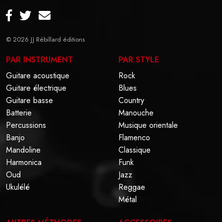
© 2026
JJ Rébillard éditions
PAR INSTRUMENT
PAR STYLE
Guitare acoustique
Rock
Guitare électrique
Blues
Guitare basse
Country
Batterie
Manouche
Percussions
Musique orientale
Banjo
Flamenco
Mandoline
Classique
Harmonica
Funk
Oud
Jazz
Ukulélé
Reggae
Métal