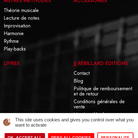
AUTRES MÉTHODES
ACCESSOIRES
Théorie musicale
Lecture de notes
Improvisation
Harmonie
Rythme
Play-backs
LIVRES
JJ RÉBILLARD ÉDITIONS
Contact
Blog
Politique de remboursement
et de retour
Conditions générales de
vente
Mentions légales
This site uses cookies and gives you control over what you
want to activate
OK, ACCEPT ALL
DENY ALL COOKIES
PERSONALIZE