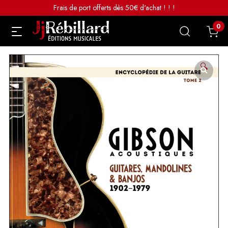
Frais de port offerts dès 50€ d'achat ! ! !
0
🔍