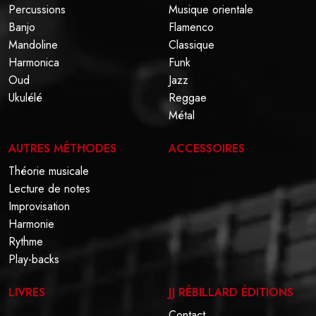
Percussions
Musique orientale
Banjo
Flamenco
Mandoline
Classique
Harmonica
Funk
Oud
Jazz
Ukulélé
Reggae
Métal
AUTRES MÉTHODES
ACCESSOIRES
Théorie musicale
Lecture de notes
Improvisation
Harmonie
Rythme
Play-backs
LIVRES
JJ RÉBILLARD ÉDITIONS
Contact