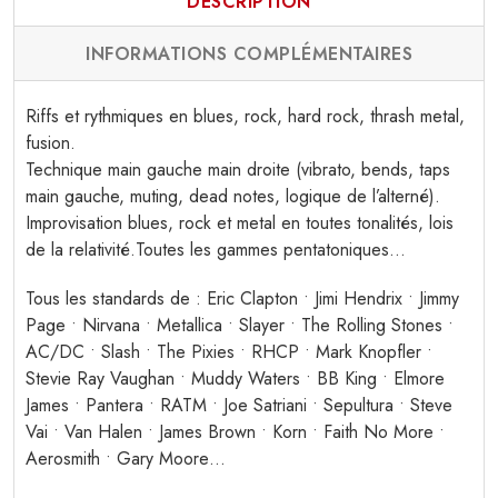
DESCRIPTION
INFORMATIONS COMPLÉMENTAIRES
Riffs et rythmiques en blues, rock, hard rock, thrash metal,
fusion.
Technique main gauche main droite (vibrato, bends, taps
main gauche, muting, dead notes, logique de l’alterné).
Improvisation blues, rock et metal en toutes tonalités, lois
de la relativité.Toutes les gammes pentatoniques…
Tous les standards de : Eric Clapton • Jimi Hendrix • Jimmy
Page • Nirvana • Metallica • Slayer • The Rolling Stones •
AC/DC • Slash • The Pixies • RHCP • Mark Knopfler •
Stevie Ray Vaughan • Muddy Waters • BB King • Elmore
James • Pantera • RATM • Joe Satriani • Sepultura • Steve
Vai • Van Halen • James Brown • Korn • Faith No More •
Aerosmith • Gary Moore…