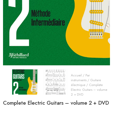
Accueil
/
Par
instruments
/
Guitare
électrique
/ Complete
Electric Guitars – volume
2 + DVD
Complete Electric Guitars – volume 2 + DVD