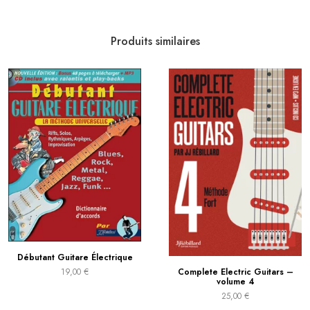
Produits similaires
Débutant Guitare Électrique
19,00
€
Complete Electric Guitars –
volume 4
25,00
€